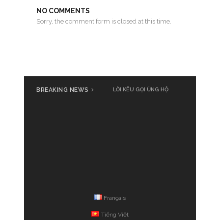
NO COMMENTS
Sorry, the comment form is closed at this time.
BREAKING NEWS
LỜI KÊU GỌI ỦNG HỘ
Français
Tiếng Việt