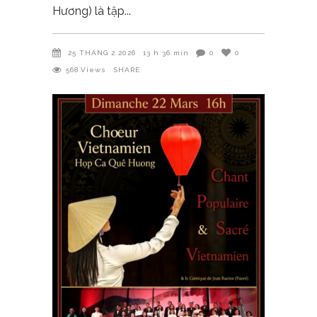
Hương) là tập
25 THÁNG 2 2026
13 h 36 min
0
0
568
Views
SHARE