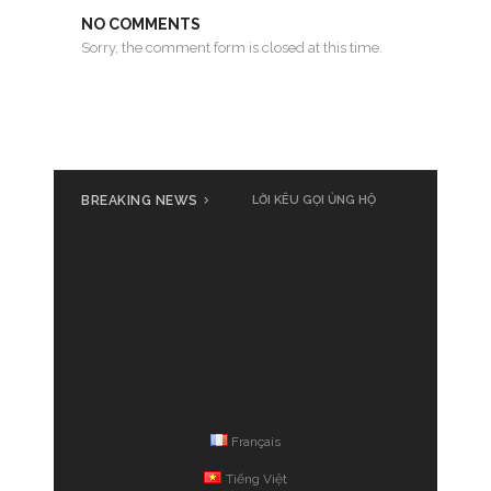
NO COMMENTS
Sorry, the comment form is closed at this time.
BREAKING NEWS
LỜI KÊU GỌI ỦNG HỘ
Français
Tiếng Việt