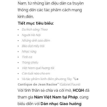
Nam, từ những làn điệu dân ca truyền
thống đến các tác phẩm cách mạng
kinh điển.
Tiết mục tiêu biểu:
Du kích sông Thao
Người Hà Nội
Những ánh sao đêm
Bèo dạt mây trôi
Nhạc rừng
Tình ca
Trăng chiếu
Việt Nam quê hương tôi
Còn tuổi nào cho em
Và tác phẩm kinh điển phương Tây:
“Le
Cantique de Jean Racine”
(Gabriel Fauré)
Với tinh thần sẻ chia và cởi mở,
HCQH
đã
tham gia
Năm Việt Nam tại Pháp
, cùng
biểu diễn với
Dàn nhạc Giao hưởng