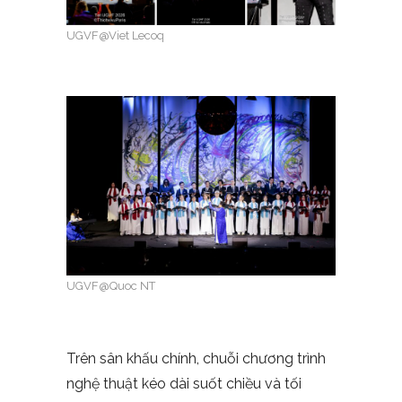
UGVF@Viet Lecoq
UGVF@Quoc NT
Trên sân khấu chính, chuỗi chương trình
nghệ thuật kéo dài suốt chiều và tối