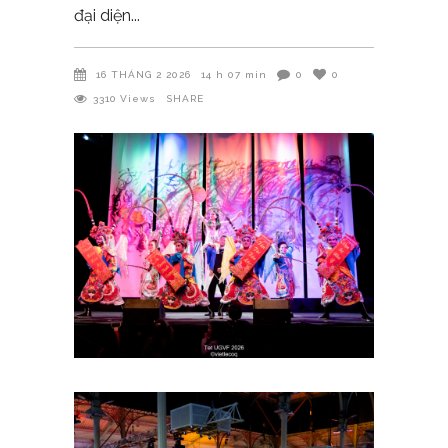
đại diện
16 THÁNG 2 2026
14 h 07 min
0
0
3310
Views
SHARE