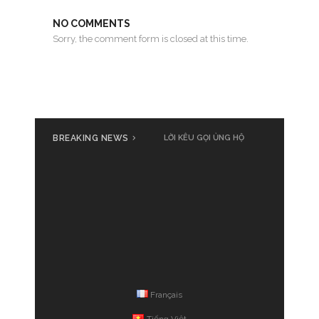
NO COMMENTS
Sorry, the comment form is closed at this time.
BREAKING NEWS
Cả nước cùng đồng loạt phát
động ủng hộ đồng bào bị thiệt
hại do bão số 3 Yagi
Français