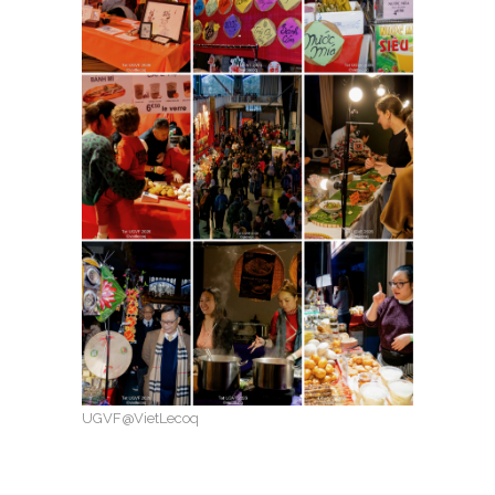
UGVF@VietLecoq