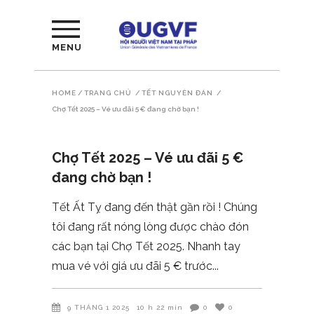
MENU
HOME
/
TRANG CHỦ
/
TẾT NGUYÊN ĐÁN
/
Chợ Tết 2025 – Vé ưu đãi 5 € đang chờ bạn !
Chợ Tết 2025 – Vé ưu đãi 5 €
đang chờ bạn !
Tết Ất Tỵ đang đến thật gần rồi ! Chúng
tôi đang rất nóng lòng được chào đón
các bạn tại Chợ Tết 2025. Nhanh tay
mua vé với giá ưu đãi 5 € trước
9 THÁNG 1 2025
10 h 22 min
0
0