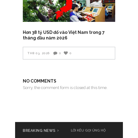
Hơn 38 tỷ USD đổ vào Việt Nam trong 7
tháng đầu năm 2026
TH8 03, 2026
0
0
NO COMMENTS
Sorry, the comment form is closed at this time.
BREAKING NEWS
LỜI KÊU GỌI ỦNG HỘ