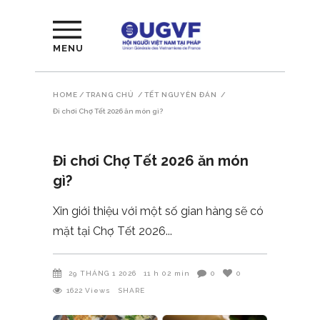
MENU
HOME
/
TRANG CHỦ
/
TẾT NGUYÊN ĐÁN
/
Đi chơi Chợ Tết 2026 ăn món gì?
Đi chơi Chợ Tết 2026 ăn món
gì?
Xin giới thiệu với một số gian hàng sẽ có
mặt tại Chợ Tết 2026
29 THÁNG 1 2026
11 h 02 min
0
0
1622
Views
SHARE