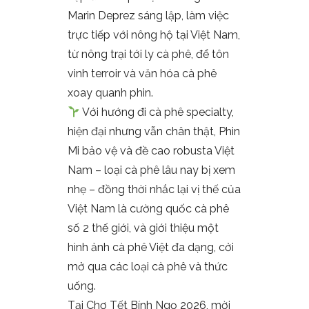
Marin Deprez sáng lập, làm việc
trực tiếp với nông hộ tại Việt Nam,
từ nông trại tới ly cà phê, để tôn
vinh terroir và văn hóa cà phê
xoay quanh phin.
Với hướng đi cà phê specialty,
hiện đại nhưng vẫn chân thật, Phin
Mi bảo vệ và đề cao robusta Việt
Nam – loại cà phê lâu nay bị xem
nhẹ – đồng thời nhắc lại vị thế của
Việt Nam là cường quốc cà phê
số 2 thế giới, và giới thiệu một
hình ảnh cà phê Việt đa dạng, cởi
mở qua các loại cà phê và thức
uống.
Tại Chợ Tết Bính Ngọ 2026, mời