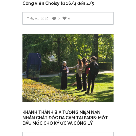
Công viên Choisy từ 16/4 đến 4/5
TH5 01, 2026
0
0
KHÁNH THÀNH BIA TƯỞNG NIỆM NẠN
NHÂN CHẤT ĐỘC DA CAM TẠI PARIS: MỘT
DẤU MỐC CHO KÝ ỨC VÀ CÔNG LÝ