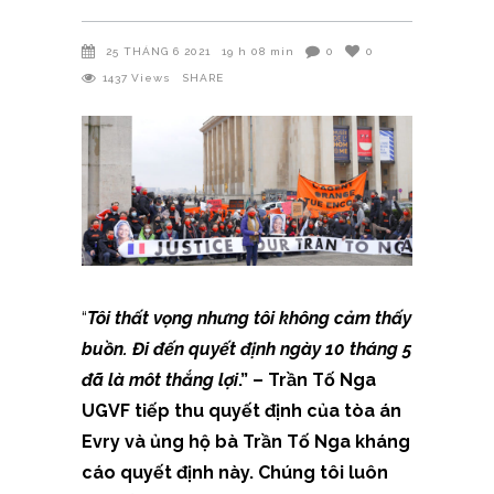
25 THÁNG 6 2021
19 h 08 min
0
0
1437
Views
SHARE
“
Tôi thất vọng nhưng tôi không cảm thấy
buồn. Đi đến quyết định ngày 10 tháng 5
đã là môt thắng lợi
.” – Trần Tố Nga
UGVF tiếp thu quyết định của tòa án
Evry và ủng hộ bà Trần Tố Nga kháng
cáo quyết định này.
Chúng tôi luôn