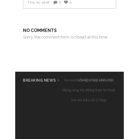
TH4 25, 2026
0
0
NO COMMENTS
Sorry, the comment form is closed at this time.
BREAKING NEWS
Cả nước cùng đồng loạt phát
động ủng hộ đồng bào bị thiệt
hại do bão số 3 Yagi