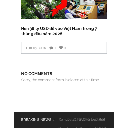
Hơn 38 tỷ USD đổ vào Việt Nam trong 7
tháng đầu năm 2026
TH8 03, 2026
0
0
NO COMMENTS
Sorry, the comment form is closed at this time.
BREAKING NEWS
Cả nước cùng đồng loạt phát