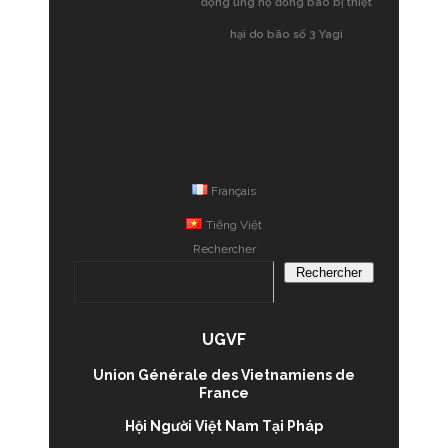
động ủng hộ đồng bào bị thiệt
hại do bão số 3 Yagi
Français
Tiếng Việt
Rechercher
Rechercher
UGVF
Union Générale des Vietnamiens de
France
Hội Người Việt Nam Tại Pháp