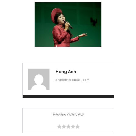
Hong Anh
ani88ht@gmail.com
Review overview