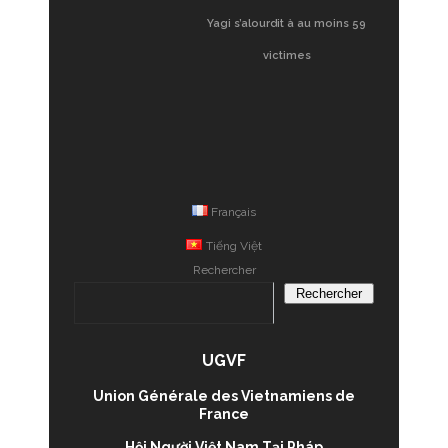
Yagi s’alourdit à au moins 59
victimes
Français
Tiếng Việt
Rechercher
Rechercher
UGVF
Union Générale des Vietnamiens de
France
Hội Người Việt Nam Tại Pháp