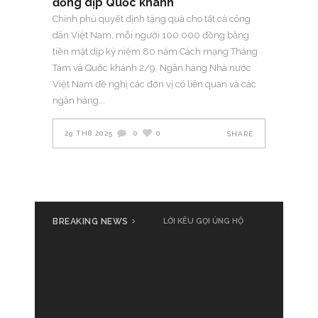
đồng dịp Quốc khánh
Chính phủ quyết định tặng quà cho tất cả công
dân Việt Nam, mỗi người 100.000 đồng bằng
tiền mặt dịp kỷ niệm 80 năm Cách mạng Tháng
Tám và Quốc khánh 2/9. Ngân hàng Nhà nước
Việt Nam đề nghị các đơn vị có liên quan và các
ngân hàng
29 TH8 2025
0
0
SHARE
BREAKING NEWS
Cả nước cùng đồng loạt phát
LỜI KÊU GỌI ỦNG HỘ
động ủng hộ đồng bào bị thiệt
hại do bão số 3 Yagi