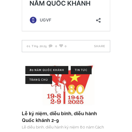
01 TH9 2025
0
0
SHARE
80 NĂM QUỐC KHÁNH
TIN TỨC
TRANG CHỦ
Lễ kỷ niệm, diễu binh, diễu hành
Quốc khánh 2-9
Lễ diễu binh, diễu hành kỷ niệm 80 năm Cách