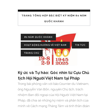
TRANG TỔNG HỢP ĐẶC BIỆT KỶ NIỆM 80 NĂM
QUỐC KHÁNH
80 NĂM QUỐC KHÁNH
HOẠT ĐỘNG HƯỚNG VỀ VIỆT NAM
TIN TỨC
TRANG CHỦ
Ký ức và Tự hào: Góc nhìn từ Cựu Chủ
tịch Hội Người Việt Nam tại Pháp
Trong bài phỏng vấn với báo Courrier du Vietnam,
ông Nguyễn Văn Bổn, nguyên Chủ tịch, trách
nhiệm Ban đối ngoại của Hội Người Việt Nam tại
Pháp, đã chia sẻ những kỷ niệm và phân tích của
mình về Cách mạng Tháng Tám và tinh thần đoàn