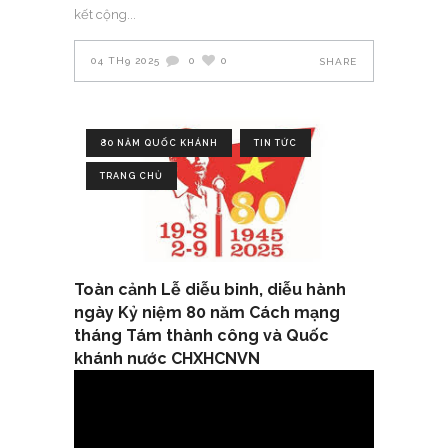
kết cộng
04 TH9 2025
0
0
SHARE
80 NĂM QUỐC KHÁNH
TIN TỨC
TRANG CHỦ
Toàn cảnh Lễ diễu binh, diễu hành
ngày Kỷ niệm 80 năm Cách mạng
tháng Tám thành công và Quốc
khánh nước CHXHCNVN