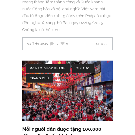
mạng tháng Tám thành công và Quốc khánh
nước Cộng hòa xã hội chủ nghĩa Việt Nam bắt
đầu từ 6h30 đến 10h -giờ VN (bên Pháp là 01h30
đến 05h00), sáng thứ Ba, ngày 02/09/2025.
Chúng ta có thể xem
01 TH9 2025
0
0
SHARE
80 NĂM QUỐC KHÁNH
TIN TỨC
TRANG CHỦ
Mỗi người dân được tặng 100.000