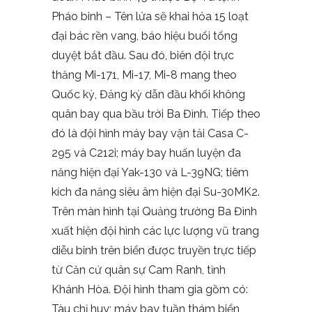
Pháo binh – Tên lửa sẽ khai hỏa 15 loạt
đại bác rền vang, báo hiệu buổi tổng
duyệt bắt đầu. Sau đó, biên đội trực
thăng Mi-171, Mi-17, Mi-8 mang theo
Quốc kỳ, Đảng kỳ dẫn đầu khối không
quân bay qua bầu trời Ba Đình. Tiếp theo
đó là đội hình máy bay vận tải Casa C-
295 và C212i; máy bay huấn luyện đa
năng hiện đại Yak-130 và L-39NG; tiêm
kích đa năng siêu âm hiện đại Su-30MK2.
Trên màn hình tại Quảng trường Ba Đình
xuất hiện đội hình các lực lượng vũ trang
diễu binh trên biển được truyền trực tiếp
từ Căn cứ quân sự Cam Ranh, tỉnh
Khánh Hòa. Đội hình tham gia gồm có:
Tàu chỉ huy; máy bay tuần thám biển,