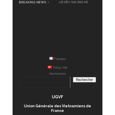
BREAKING NEWS
Cả nước cùng đồng loạt phát
động ủng hộ đồng bào bị thiệt
hại do bão số 3 Yagi
Français
Tiếng Việt
Rechercher
Rechercher
UGVF
Union Générale des Vietnamiens de
France