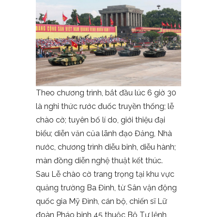
Theo chương trình, bắt đầu lúc 6 giờ 30
là nghi thức rước đuốc truyền thống; lễ
chào cờ; tuyên bố lí do, giới thiệu đại
biểu; diễn văn của lãnh đạo Đảng, Nhà
nước, chương trình diễu binh, diễu hành;
màn đồng diễn nghệ thuật kết thúc.
Sau Lễ chào cờ trang trọng tại khu vực
quảng trường Ba Đình, từ Sân vận động
quốc gia Mỹ Đình, cán bộ, chiến sĩ Lữ
đoàn Pháo binh 45 thuộc Bộ Tư lệnh