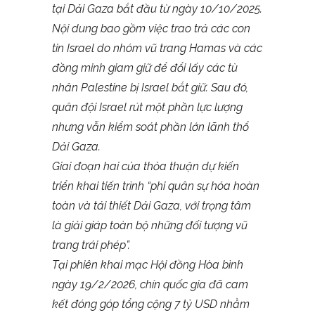
tại Dải Gaza bắt đầu từ ngày 10/10/2025.
Nội dung bao gồm việc trao trả các con
tin Israel do nhóm vũ trang Hamas và các
đồng minh giam giữ để đổi lấy các tù
nhân Palestine bị Israel bắt giữ. Sau đó,
quân đội Israel rút một phần lực lượng
nhưng vẫn kiểm soát phần lớn lãnh thổ
Dải Gaza.
Giai đoạn hai của thỏa thuận dự kiến
triển khai tiến trình “phi quân sự hóa hoàn
toàn và tái thiết Dải Gaza, với trọng tâm
là giải giáp toàn bộ những đối tượng vũ
trang trái phép”.
Tại phiên khai mạc Hội đồng Hòa bình
ngày 19/2/2026, chín quốc gia đã cam
kết đóng góp tổng cộng 7 tỷ USD nhằm