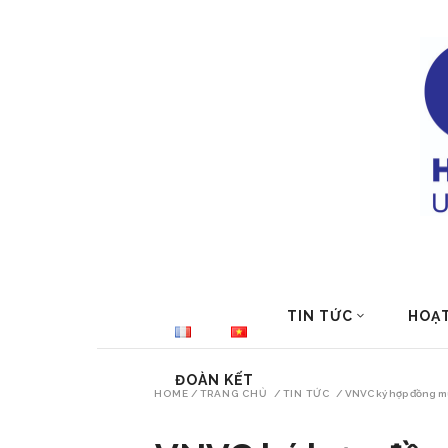
TIN TỨC
HOẠ
ĐOÀN KẾT
HOME
/
TRANG CHỦ
/
TIN TỨC
/
VNVC ký hợp đồng mu