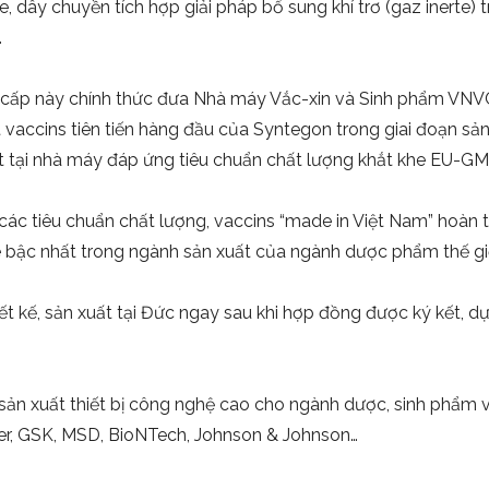
 dây chuyền tích hợp giải pháp bổ sung khí trơ (gaz inerte
.
 cấp này chính thức đưa Nhà máy Vắc-xin và Sinh phẩm VNV
 vaccins tiên tiến hàng đầu của Syntegon trong giai đoạn sản
ất tại nhà máy đáp ứng tiêu chuẩn chất lượng khắt khe EU
ác tiêu chuẩn chất lượng, vaccins “made in Việt Nam” hoàn t
e bậc nhất trong ngành sản xuất của ngành dược phẩm thế gi
ết kế, sản xuất tại Đức ngay sau khi hợp đồng được ký kết, d
ản xuất thiết bị công nghệ cao cho ngành dược, sinh phẩm v
izer, GSK, MSD, BioNTech, Johnson & Johnson…