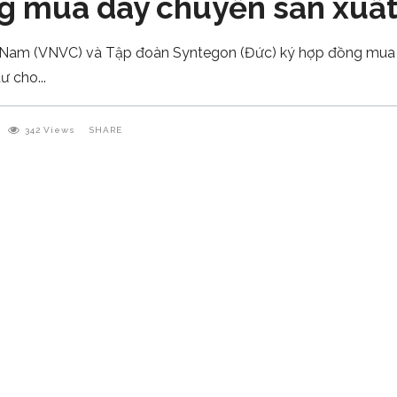
 mua dây chuyền sản xuất 
Nam (VNVC) và Tập đoàn Syntegon (Đức) ký hợp đồng mua bá
tư cho
342
Views
SHARE