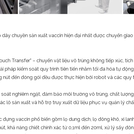
 dây chuyền sản xuất vaccin hiện đại nhất được chuyển giao
h Transfer” – chuyển vật liệu vô trùng không tiếp xúc, tíc
iải pháp kiểm soát quy trình tiên tiến nhằm tối đa hóa tự độn
ng nút đến đóng gói đều được thực hiện bởi robot và các quy t
 soát nghiêm ngặt, đảm bảo môi trường vô trùng, chất lượng 
ác lô sản xuất và hỗ trợ truy xuất dữ liệu phục vụ quản lý ch
 đựng vaccin phổ biến gồm lọ dung dịch, lọ đông khô, xi lanh
hút, khả năng chiết chính xác từ 0,1ml đến 20ml, xử lý sấy đô