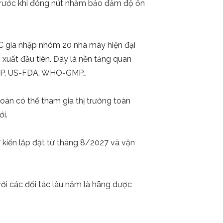
) trước khi đóng nút nhằm bảo đảm độ ổn
C gia nhập nhóm 20 nhà máy hiện đại
 xuất đầu tiên. Đây là nền tảng quan
-GMP, US-FDA, WHO-GMP…
oàn có thể tham gia thị trường toàn
ới.
ự kiến lắp đặt từ tháng 8/2027 và vận
ới các đối tác lâu năm là hãng dược