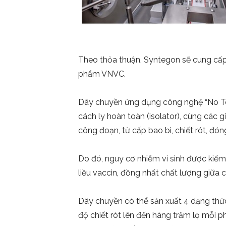
Theo thỏa thuận, Syntegon sẽ cung cấp
phẩm VNVC.
Dây chuyền ứng dụng công nghệ “No Touc
cách ly hoàn toàn (isolator), cùng các g
công đoạn, từ cấp bao bì, chiết rót, đó
Do đó, nguy cơ nhiễm vi sinh được kiểm
liều vaccin, đồng nhất chất lượng giữa c
Dây chuyền có thể sản xuất 4 dạng thức
độ chiết rót lên đến hàng trăm lọ mỗi p