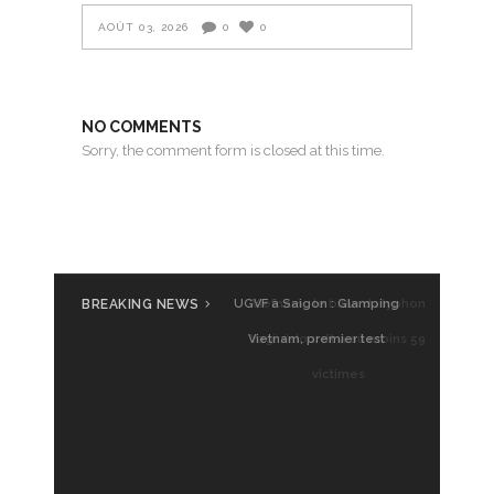
AOÛT 03, 2026
0
0
NO COMMENTS
Sorry, the comment form is closed at this time.
BREAKING NEWS
UGVF à Saigon : Glamping
Vietnam, premier test