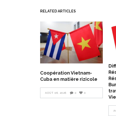
RELATED ARTICLES
Dif
Rés
Coopération Vietnam-
Rés
Cuba en matière rizicole
Bur
tra
AOÛT 06, 2026
0
0
Vie
A