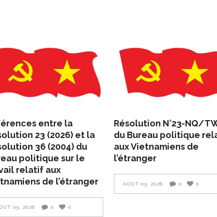
férences entre la
Résolution N°23-NQ/T
olution 23 (2026) et la
du Bureau politique rela
olution 36 (2004) du
aux Vietnamiens de
eau politique sur le
l’étranger
vail relatif aux
tnamiens de l’étranger
AOÛT 05, 2026
0
0
OÛT 05, 2026
0
0