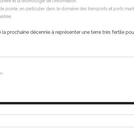
urière et la technologie de l’information.
 de pointe, en particulier dans le domaine des transports et ports mari
ifiée.
la prochaine décennie à représenter une terre très fertile pour
fr