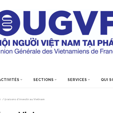
ACTIVITÉS
SECTIONS
SERVICES
QUI S
S
/
5 raisons d’investir au Vietnam