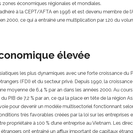
les zones économiques régionales et mondiales.
 a adhéré à la CEPT/AFTA en 1996 et est devenu membre de l
é en 2000, ce qui a entraîné une multiplication par 120 du vo
économique élevée
iatiques les plus dynamiques avec une forte croissance du PI
trangers (FDI) et du secteur privé. Depuis 1990, la croissan
une moyenne de 6,4 % par an dans les années 2000. Au cours 
u PIB de 7,2 % par an, ce qui la place en tête de la région As
oie pour devenir un modèle multisectoriel fonctionnant sel
onditions très favorables créées par la loi sur les entreprises 
tre propriétaire à 100 % d’une entreprise au Vietnam. Les dire
s étrangers ont entraîné un afflux important de capitaux étrang