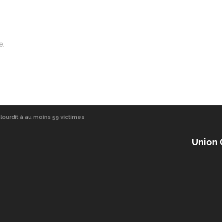
e.
alourdit à au moins 59 victimes
Union 