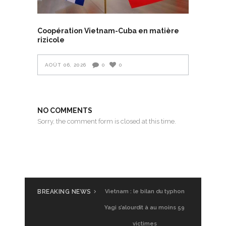
Coopération Vietnam-Cuba en matière
rizicole
AOÛT 06, 2026
0
0
NO COMMENTS
Sorry, the comment form is closed at this time.
BREAKING NEWS
UGVF à Saigon : Glamping
Vietnam : le bilan du typhon
Vietnam, premier test
Yagi s’alourdit à au moins 59
victimes