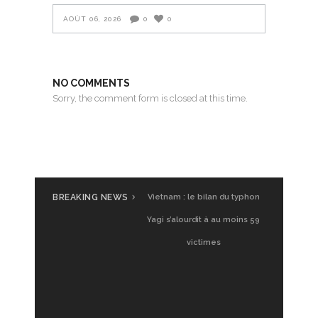
AOÛT 06, 2026
0
0
NO COMMENTS
Sorry, the comment form is closed at this time.
BREAKING NEWS
UGVF à Saigon : Glamping
Vietnam, premier test