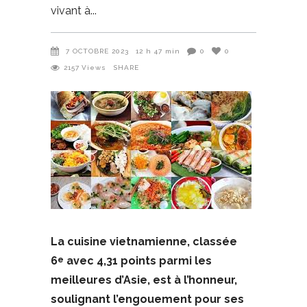
vivant à
7 OCTOBRE 2023
12 h 47 min
0
0
2157
Views
SHARE
La cuisine vietnamienne, classée
6
avec 4,31 points parmi les
e
meilleures d’Asie, est à l’honneur,
soulignant l’engouement pour ses