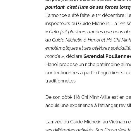
pourtant, c’est l’une de ses forces lor
L’annonce a été faite le 1
décembre : l
er
inspecteurs du Guide Michelin. La 1
sé
ère
« Cela fait plusieurs années que nous ob
du Guide Michelin à Hanoï et Hô Chi Minh-V
emblématiques et ses célèbres spécialités,
monde »
, déclare
Gwendal Poullenne
Hanoï propose un riche patrimoine alime
confectionnées à partir d’ingrédients lo
traditionnelles.
De son côté, Hô Chi Minh-Ville est en p
acquis une expérience à l’étranger, revi
L’arrivée du Guide Michelin au Vietnam 
ses différentes activités, Sun Group s’es