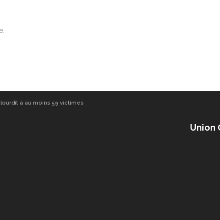
e.
alourdit à au moins 59 victimes
Union 