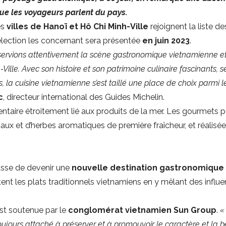
sque les voyageurs parlent du pays.
es
villes de Hanoï et Hô Chi Minh-Ville
rejoignent la liste d
lection les concernant sera présentée
en juin 2023
.
servions attentivement la scène gastronomique vietnamienne et
ille. Avec son histoire et son patrimoine culinaire fascinants, s
 la cuisine vietnamienne s’est taillé une place de choix parmi le
c
, directeur international des Guides Michelin.
ntaire étroitement lié aux produits de la mer. Les gourmets p
caux et d’herbes aromatiques de première fraîcheur, et réalisé
asse de devenir une
nouvelle destination gastronomique 
sitent les plats traditionnels vietnamiens en y mêlant des infl
est soutenue par le
conglomérat vietnamien Sun Group
.
«
t toujours attaché à préserver et à promouvoir le caractère et 