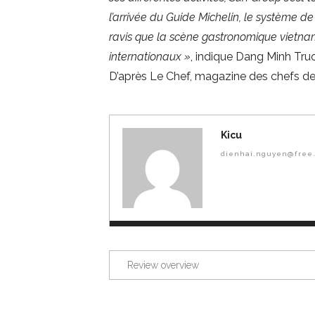
l’arrivée du Guide Michelin, le système 
ravis que la scène gastronomique vietnami
internationaux
»
, indique Dang Minh Tru
D’après Le Chef, magazine des chefs de
Kicu
dienhai.nguyen@free.
Review overview