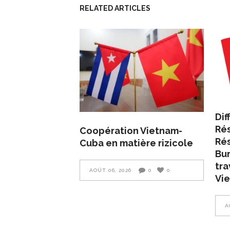
RELATED ARTICLES
Dif
Rés
Coopération Vietnam-
Rés
Cuba en matière rizicole
Bur
tra
AOÛT 06, 2026
0
0
Vie
A