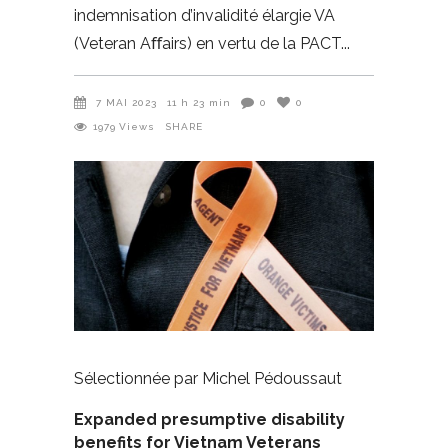
indemnisation d’invalidité élargie VA
(Veteran Aﬀairs) en vertu de la PACT
7 MAI 2023
11 h 23 min
0
0
1979
Views
SHARE
Sélectionnée par Michel Pédoussaut
Expanded presumptive disability
benefits for Vietnam Veterans