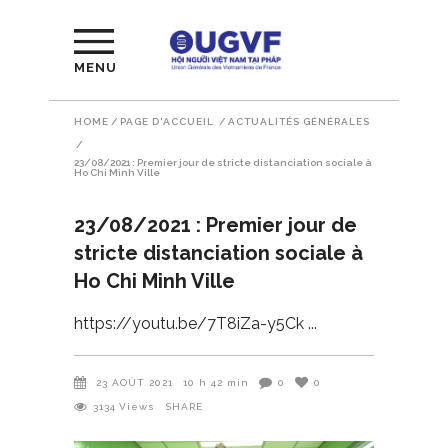
MENU
HOME
/
PAGE D'ACCUEIL
/
ACTUALITÉS GÉNÉRALES
/
23/08/2021 : Premier jour de stricte distanciation sociale à
Ho Chi Minh Ville
23/08/2021 : Premier jour de
stricte distanciation sociale à
Ho Chi Minh Ville
https://youtu.be/7T8iZa-y5Ck
23 AOÛT 2021
10 h 42 min
0
0
3134
Views
SHARE