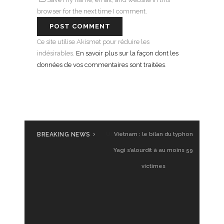
browser for the next time I comment.
Ce site utilise Akismet pour réduire les
indésirables.
En savoir plus sur la façon dont les
données de vos commentaires sont traitées
.
BREAKING NEWS
UGVF à Saigon : Glamping
Vietnam : le bilan du typhon
Vietnam, premier test
Yagi s’alourdit à au moins 59
victimes