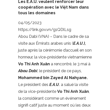
Les E.A.U. veulent renforcer leur
coopération avec le Việt Nam dans
tous les domaines
04/05/2023
https://link.gov.vn/g1QDlLsg
Abou Dabi (VNA) – Dans le cadre de sa
visite aux Émirats arabes unis (
E.A.U.),
juste après la cérémonie d’accueil en son
honneur, la vice-présidente vietnamienne
Vo Thi Anh Xuân
a rencontré, le 3 mai à
Abou Dabi
, le président de ce pays,
Mohammed bin Zayed Al Nahyane.
Le président des
E.A.U.
a salué la visite
de la vice-présidente
Vo Thi Anh Xuân
,
la considérant comme un événement
signifi catif juste au moment où les deux