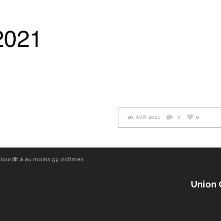
20 AVR 2021
0
0
alourdit à au moins 59 victimes
Union 