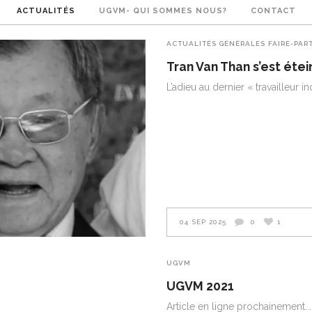
ACTUALITÉS
UGVM- QUI SOMMES NOUS?
CONTACT
ACTUALITÉS GÉNÉRALES
FAIRE-PAR
Tran Van Than s’est étei
L’adieu au dernier « travailleur 
04 SEP 2025
0
1
UGVM
UGVM 2021
Article en ligne prochainement