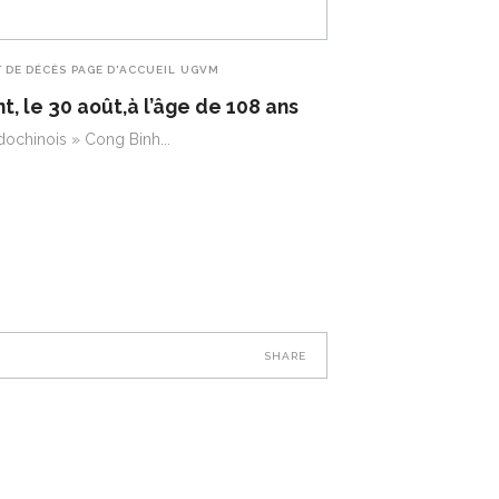
T DE DÉCÈS
PAGE D'ACCUEIL
UGVM
nt, le 30 août,à l’âge de 108 ans
indochinois » Cong Binh
SHARE