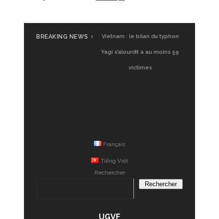
BREAKING NEWS
Vietnam : le bilan du typhon
Yagi s’alourdit à au moins 59
victimes
Français
Tiếng Việt
Rechercher
Rechercher
UGVF