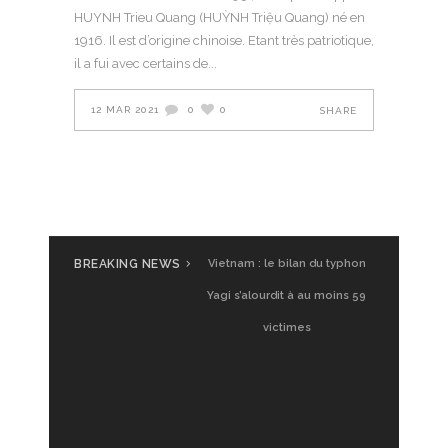
HUYNH Trieu Quang (HUỲNH Triệu Quang) né en
1916. Il est d’origine chinoise. Etant très patriotique,
il a fui avec certains de
12 MAR 2021
0
0
SHARE
BREAKING NEWS
Vietnam : le bilan du typhon
Yagi s’alourdit à au moins 59
victimes