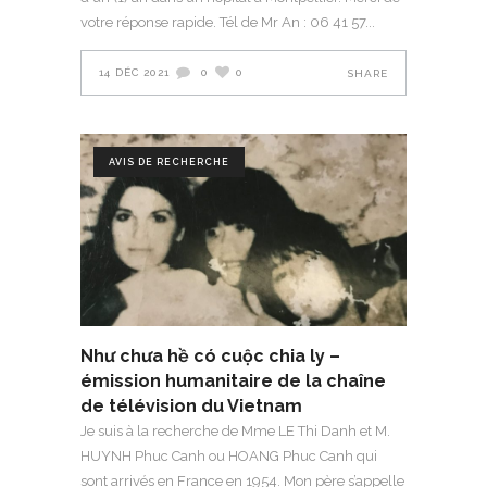
votre réponse rapide. Tél de Mr An : 06 41 57
14 DÉC 2021
0
0
SHARE
AVIS DE RECHERCHE
Như chưa hề có cuộc chia ly –
émission humanitaire de la chaîne
de télévision du Vietnam
Je suis à la recherche de Mme LE Thi Danh et M.
HUYNH Phuc Canh ou HOANG Phuc Canh qui
sont arrivés en France en 1954. Mon père s’appelle