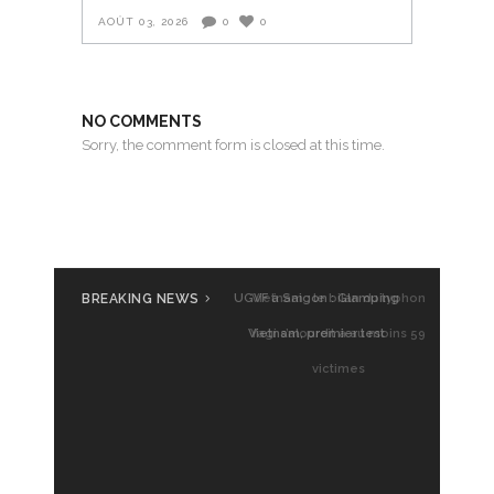
AOÛT 03, 2026
0
0
NO COMMENTS
Sorry, the comment form is closed at this time.
BREAKING NEWS
UGVF à Saigon : Glamping
Vietnam, premier test