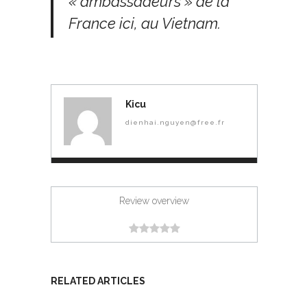
« ambassadeurs » de la
France ici, au Vietnam.
Kicu
dienhai.nguyen@free.fr
Review overview
RELATED ARTICLES