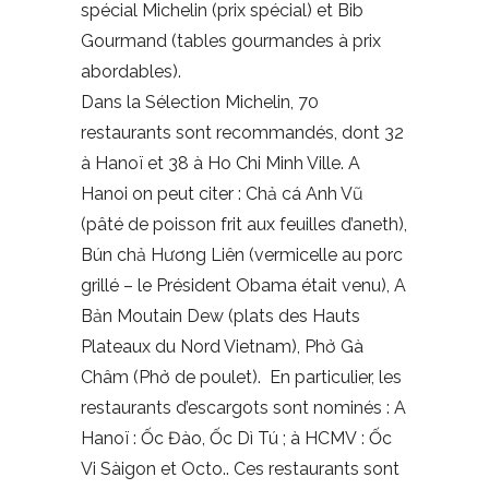
spécial Michelin (prix spécial) et Bib
Gourmand (tables gourmandes à prix
abordables).
Dans la Sélection Michelin, 70
restaurants sont recommandés, dont 32
à Hanoï et 38 à Ho Chi Minh Ville. A
Hanoi on peut citer : Chả cá Anh Vũ
(pâté de poisson frit aux feuilles d’aneth),
Bún chả Hương Liên (vermicelle au porc
grillé – le Président Obama était venu), A
Bản Moutain Dew (plats des Hauts
Plateaux du Nord Vietnam), Phở Gà
Châm (Phở de poulet). En particulier, les
restaurants d’escargots sont nominés : A
Hanoï : Ốc Đào, Ốc Dì Tú ; à HCMV : Ốc
Vi Sàigon et Octo.. Ces restaurants sont