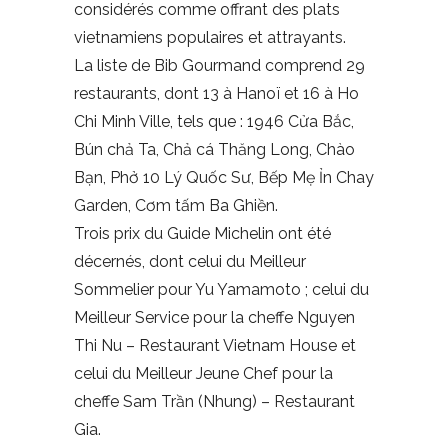
considérés comme offrant des plats
vietnamiens populaires et attrayants.
La liste de Bib Gourmand comprend 29
restaurants, dont 13 à Hanoï et 16 à Ho
Chi Minh Ville, tels que : 1946 Cửa Bắc,
Bún chả Ta, Chả cá Thăng Long, Chào
Bạn, Phở 10 Lý Quốc Sư, Bếp Mẹ Ỉn Chay
Garden, Cơm tấm Ba Ghiền.
Trois prix du Guide Michelin ont été
décernés, dont celui du Meilleur
Sommelier pour Yu Yamamoto ; celui du
Meilleur Service pour la cheffe Nguyen
Thi Nu – Restaurant Vietnam House et
celui du Meilleur Jeune Chef pour la
cheffe Sam Trần (Nhung) – Restaurant
Gia.