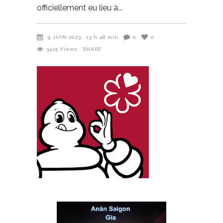
officiellement eu lieu à
9 JUIN 2023
13 h 48 min
0
0
3425
Views
SHARE