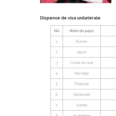
Dispense de visa unilatérale
No
Nom du pays
1
Russie
2
Japon
3
Corée du Sud
4
Norvège
5
Finlande
6
Danemark
7
Suède
8
Angleterre