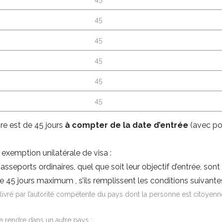
45
45
45
45
45
ire est de 45 jours
à compter de la date d’entrée
(avec pos
exemption unilatérale de visa :
sseports ordinaires, quel que soit leur objectif d’entrée, son
45 jours maximum , s’ils remplissent les conditions suivantes
livré par l’autorité compétente du pays dont la personne est citoyenn
se rendre dans un autre pays ;