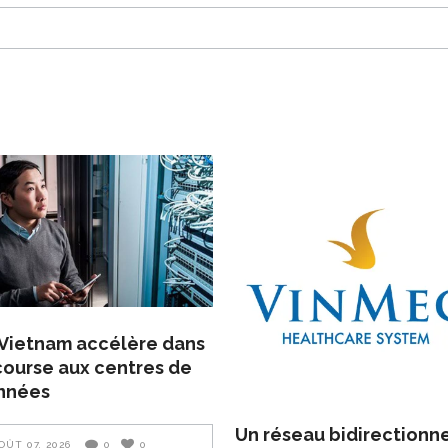
Vietnam accélère dans
course aux centres de
nnées
Un réseau bidirectionn
OÛT 07, 2026
0
0