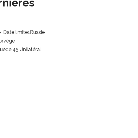
rnières
 Date limite1Russie
orvège
ède 45 Unilatéral