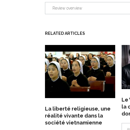
Review overview
RELATED ARTICLES
Le 
la 
La liberté religieuse, une
do
réalité vivante dans la
société vietnamienne
A