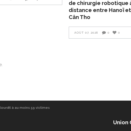
de chirurgie robotique 
distance entre Hanoï et
Cân Tho
AOÛT 07, 2026
0
0
e.
alourdit à au moins 59 victimes
Union 