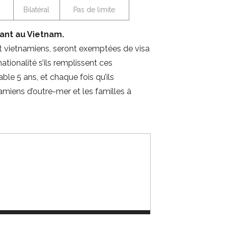
Bilatéral
Pas de limite
rant au Vietnam.
ont vietnamiens, seront exemptées de visa
ationalité s’ils remplissent ces
ble 5 ans, et chaque fois qu’ils
miens d’outre-mer et les familles à