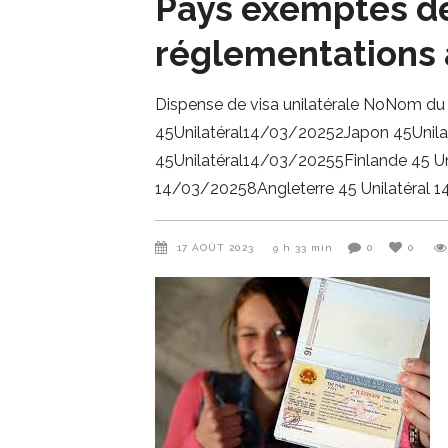
Pays exemptés de
réglementations 
Dispense de visa unilatérale NoNom du
45Unilatéral14/03/20252Japon 45Unil
45Unilatéral14/03/20255Finlande 45 U
14/03/20258Angleterre 45 Unilatéral 1
17 AOÛT 2023
9 h 33 min
0
0