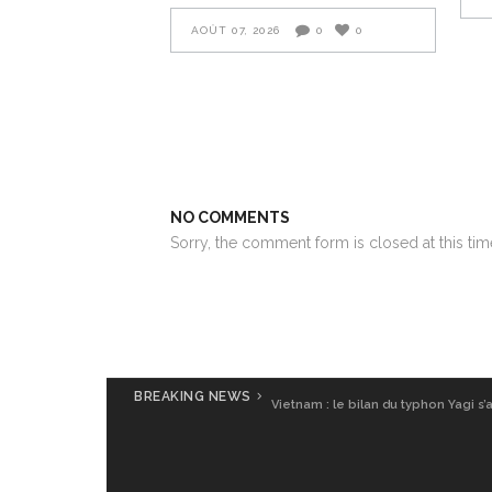
AOÛT 07, 2026
0
0
NO COMMENTS
Sorry, the comment form is closed at this tim
BREAKING NEWS
Vietnam : le bilan du typhon Yagi s’