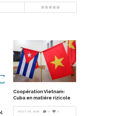
Coopération Vietnam-
Cuba en matière rizicole
el
AOÛT 06, 2026
0
0