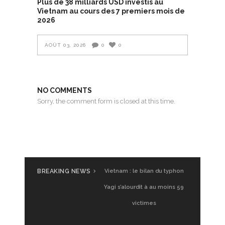
Plus de 38 milliards USD investis au
Vietnam au cours des 7 premiers mois de
2026
AOÛT 03, 2026
0
0
NO COMMENTS
Sorry, the comment form is closed at this time.
BREAKING NEWS
Vietnam : le bilan du typhon
Yagi s’alourdit à au moins 59
victimes