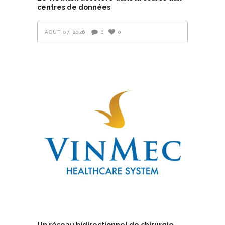
centres de données
AOÛT 07, 2026
0
0
Un réseau bidirectionnel de chirurgie