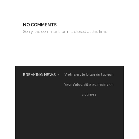
NO COMMENTS
Sorry, the comment form is closed at this time.
BREAKING NEWS
Vietnam : le bilan du typhon
Yagi s’alourdit à au moins 59
victimes