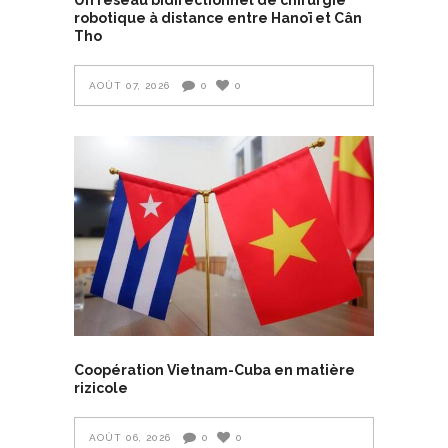
robotique à distance entre Hanoï et Cân
Tho
AOÛT 07, 2026
0
0
Coopération Vietnam-Cuba en matière
rizicole
AOÛT 06, 2026
0
0