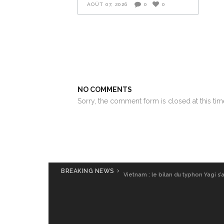
AOÛT 07, 2026
0
0
NO COMMENTS
Sorry, the comment form is closed at this tim
BREAKING NEWS
Vietnam : le bilan du typhon Yagi s’