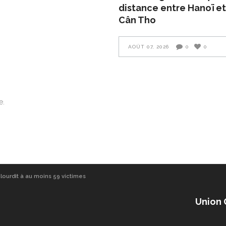
distance entre Hanoï et
Cân Tho
AOÛT 07, 2026
0
0
e.
alourdit à au moins 59 victimes
Union 