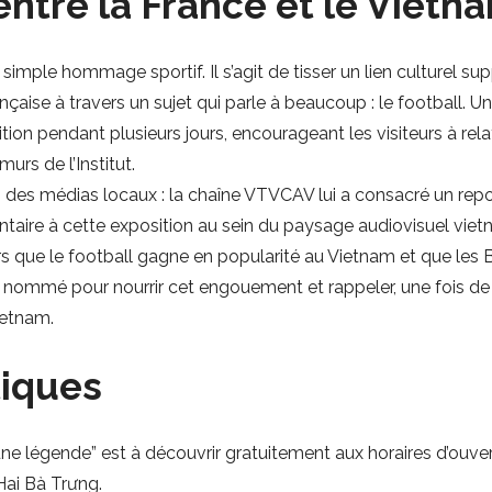
entre la France et le Vietn
le simple hommage sportif. Il s’agit de tisser un lien culturel 
rançaise à travers un sujet qui parle à beaucoup : le football. 
ion pendant plusieurs jours, encourageant les visiteurs à rel
murs de l’Institut.
on des médias locaux : la chaîne VTVCAV lui a consacré un repo
ire à cette exposition au sein du paysage audiovisuel viet
rs que le football gagne en popularité au Vietnam et que le
nommé pour nourrir cet engouement et rappeler, une fois de p
ietnam.
tiques
une légende” est à découvrir gratuitement aux horaires d’ouvert
 Hai Bà Trưng.