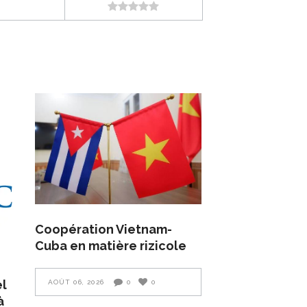
Coopération Vietnam-
Cuba en matière rizicole
el
AOÛT 06, 2026
0
0
à