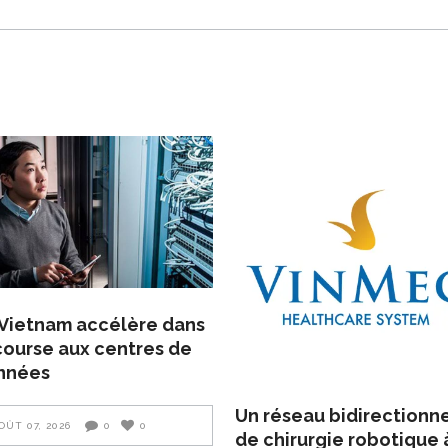
Vietnam accélère dans
course aux centres de
nnées
Un réseau bidirectionn
OÛT 07, 2026
0
0
de chirurgie robotique 