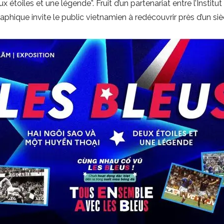
x étoiles et une légende”. Fruit d’un partenariat entre l’Institu
phique invite le public vietnamien à redécouvrir près d’un siè