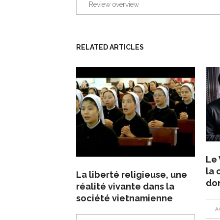
Review overview
RELATED ARTICLES
Le 
la 
La liberté religieuse, une
do
réalité vivante dans la
société vietnamienne
A