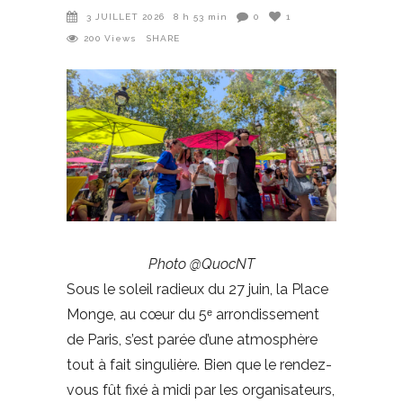
3 JUILLET 2026
8 h 53 min
0
1
200
Views
SHARE
Photo @QuocNT
Sous le soleil radieux du 27 juin, la Place
Monge, au cœur du 5ᵉ arrondissement
de Paris, s’est parée d’une atmosphère
tout à fait singulière. Bien que le rendez-
vous fût fixé à midi par les organisateurs,