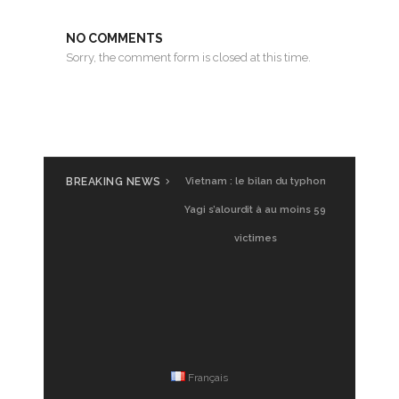
NO COMMENTS
Sorry, the comment form is closed at this time.
BREAKING NEWS
Vietnam : le bilan du typhon
Yagi s’alourdit à au moins 59
victimes
Français