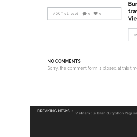
Bur
tra
AOÛT 06, 2026
0
0
Vie
A
NO COMMENTS
Sorry, the comment form is closed at this tim
BREAKING NEWS
Vietnam : le bilan du typhon Yagi s’