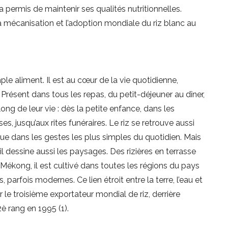
 permis de maintenir ses qualités nutritionnelles.
la mécanisation et l’adoption mondiale du riz blanc au
mple aliment. Il est au cœur de la vie quotidienne,
 Présent dans tous les repas, du petit-déjeuner au dîner,
ng de leur vie : dès la petite enfance, dans les
ses, jusqu’aux rites funéraires. Le riz se retrouve aussi
ue dans les gestes les plus simples du quotidien. Mais
il dessine aussi les paysages. Des rizières en terrasse
Mékong, il est cultivé dans toutes les régions du pays
parfois modernes. Ce lien étroit entre la terre, l’eau et
le troisième exportateur mondial de riz, derrière
 2è rang en 1995 (1).