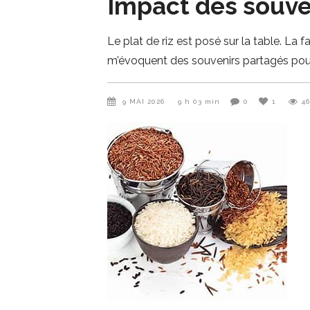
Impact des souven
Le plat de riz est posé sur la table. La
m’évoquent des souvenirs partagés pou
9 MAI 2026
9 h 03 min
0
1
4