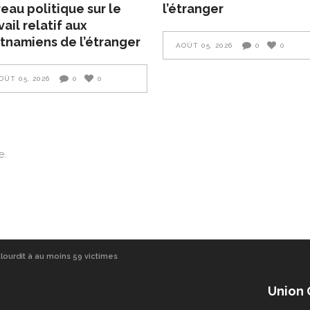
eau politique sur le
l’étranger
vail relatif aux
tnamiens de l’étranger
AOÛT 05, 2026
0
0
OÛT 05, 2026
0
0
e.
alourdit à au moins 59 victimes
Union 