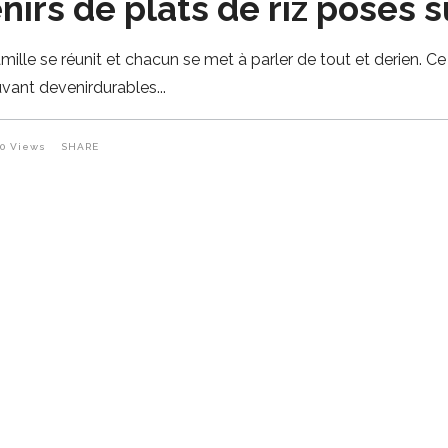
irs de plats de riz posés su
 famille se réunit et chacun se met à parler de tout et derien.
vant devenirdurables
60
Views
SHARE