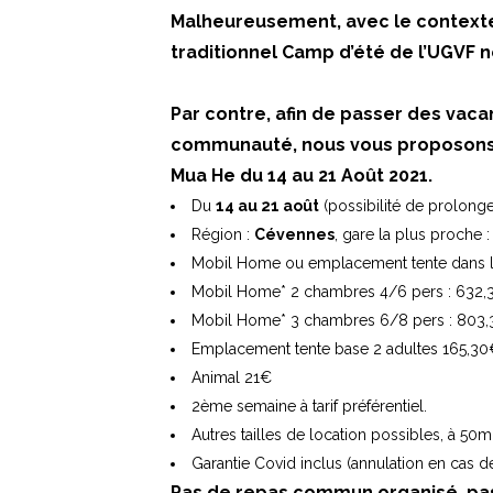
Malheureusement, avec le contexte s
traditionnel Camp d’été de l’UGVF ne
Par contre, afin de passer des va
communauté, nous vous proposons 
Mua He du 14 au 21 Août 2021.
Du
14 au 21 août
(possibilité de prolon
Région :
Cévennes
, gare la plus proche : 
Mobil Home ou emplacement tente dans le 
Mobil Home* 2 chambres 4/6 pers : 632,30
Mobil Home* 3 chambres 6/8 pers : 803,3
Emplacement tente base 2 adultes 165,30€,
Animal 21€
2ème semaine à tarif préférentiel.
Autres tailles de location possibles, à 50
Garantie Covid inclus (annulation en cas 
Pas de repas commun organisé, pa