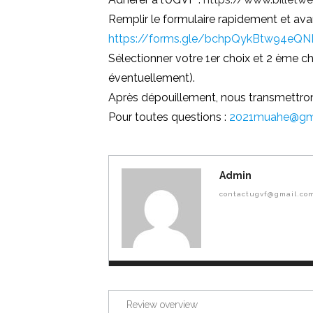
Remplir le formulaire rapidement et avan
https://forms.gle/bchpQykBtw94eQ
Sélectionner votre 1er choix et 2 ème ch
éventuellement).
Après dépouillement, nous transmettron
Pour toutes questions :
2021muahe@gm
Admin
contactugvf@gmail.co
Review overview