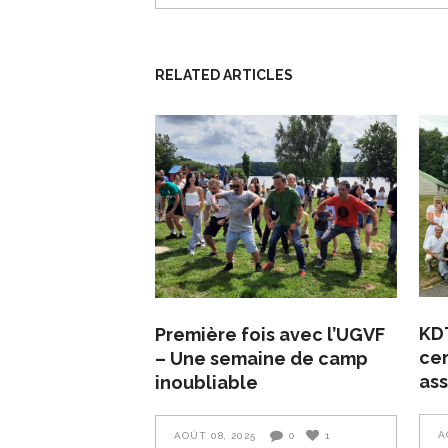
RELATED ARTICLES
KDT
Première fois avec l’UGVF
cer
– Une semaine de camp
ass
inoubliable
A
AOÛT 08, 2025
0
1