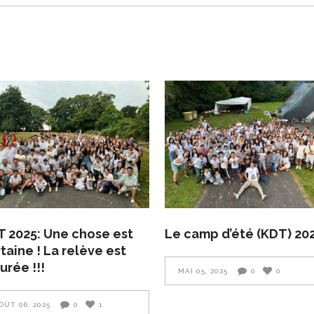
 2025: Une chose est
Le camp d’été (KDT) 20
taine ! La relève est
urée !!!
MAI 05, 2025
0
0
OÛT 06, 2025
0
1