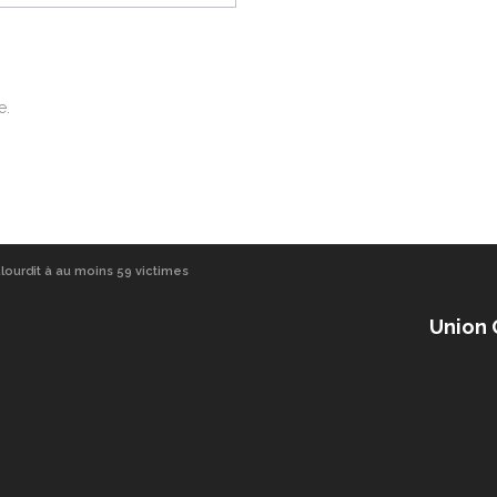
e.
alourdit à au moins 59 victimes
Union 