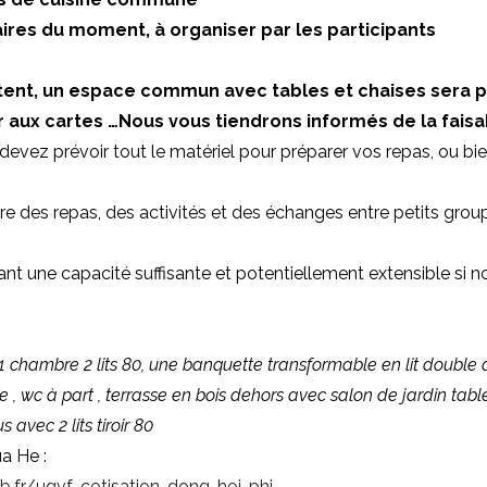
taires du moment, à organiser par les participants
ettent, un espace commun avec tables et chaises sera 
r aux cartes …Nous vous tiendrons informés de la faisab
 devez prévoir tout le matériel pour préparer vos repas, ou b
 des repas, des activités et des échanges entre petits groupe
t une capacité suffisante et potentiellement extensible si
1 chambre 2 lits 80, une banquette transformable en lit double da
, wc à part , terrasse en bois dehors avec salon de jardin table
avec 2 lits tiroir 80
a He :
b.fr/ugvf-cotisation-dong-hoi-phi