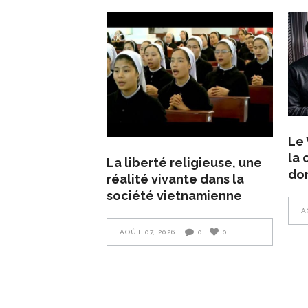
Le 
la 
La liberté religieuse, une
do
réalité vivante dans la
société vietnamienne
A
AOÛT 07, 2026
0
0