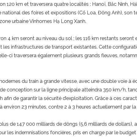
ron 120 km et traversera quatre localités : Hanoï, Bắc Ninh, 
 national des foires et expositions (Cổ Loa, Đông Anh), son t
a zone urbaine Vinhomes Hạ Long Xanh.
on 4 km seront au niveau du sol ; les 116 km restants seront 
t les infrastructures de transport existantes. Cette configurat
 Celle-ci traversera également plusieurs grands fleuves, notamm
 modernes du train à grande vitesse, avec une double voie à
de conception sur la ligne principale atteindra 350 km/h, tand
afin de garantir la sécurité d’exploitation. Grâce à ces caract
à environ 23 minutes, contre 2 à 3 heures actuellement par la 
plus de 147 000 milliards de dôngs (5,6 milliards de dollars),
r les indemnisations foncières, pris en charge par le budget de 