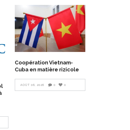
Coopération Vietnam-
Cuba en matière rizicole
el
AOÛT 06, 2026
0
0
à