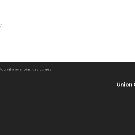
e.
alourdit à au moins 59 victimes
Union 