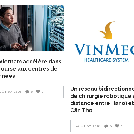
Vietnam accélère dans
course aux centres de
nnées
Un réseau bidirectionn
OÛT 07, 2026
0
0
de chirurgie robotique 
distance entre Hanoï et
Cân Tho
AOÛT 07, 2026
0
0