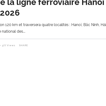
e la ligne ferroviaire Hano
 2026
ron 120 km et traversera quatre localités : Hanoï, Bắc Ninh, 
e national des
377
Views
SHARE