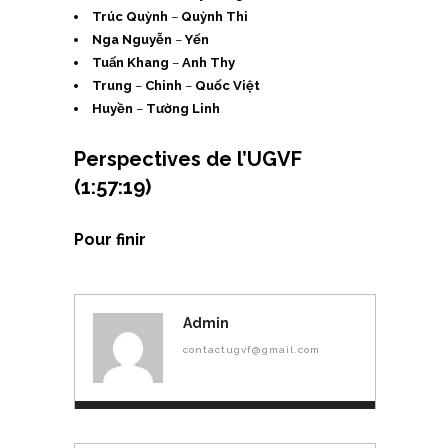
Trúc Quỳnh
–
Quỳnh Thi
Nga Nguyễn
–
Yến
Tuấn Khang
–
Anh Thy
Trung
–
Chinh
–
Quốc Việt
Huyền
–
Tường Linh
Perspectives de l’UGVF
(1:57:19)
Pour finir
Admin
contactugvf@gmail.com