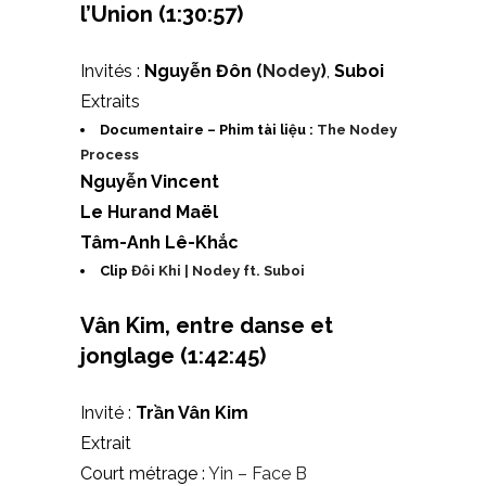
l’Union
(1:30:57)
Invités :
Nguyễn Đôn (
Nodey
)
,
Suboi
Extraits
Documentaire – Phim tài liệu :
The Nodey
Process
Nguyễn Vincent
Le Hurand Maël
Tâm-Anh Lê-Khắc
Clip
Đôi Khi | Nodey ft. Suboi
Vân Kim, entre danse et
jonglage
(1:42:45)
Invité :
Trần Vân Kim
Extrait
Court métrage :
Yin – Face B