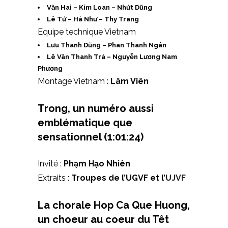
Văn Hai – Kim Loan – Nhứt Dũng
Lê Tứ – Hà Như – Thy Trang
Equipe technique Vietnam
Lưu Thanh Dũng – Phan Thanh Ngân
Lê Vân Thanh Trà – Nguyễn Lương Nam
Phương
Montage Vietnam :
Lâm Viên
Trong, un numéro aussi
emblématique que
sensationnel (1:01:24)
Invité :
Phạm Hạo Nhiên
Extraits :
Troupes de l’UGVF et l’
UJVF
La chorale Hop Ca Que Huong,
un choeur au coeur du Têt