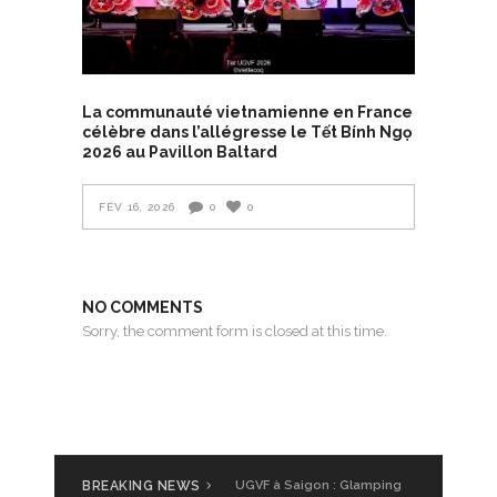
La communauté vietnamienne en France
célèbre dans l’allégresse le Tết Bính Ngọ
2026 au Pavillon Baltard
FÉV 16, 2026
0
0
NO COMMENTS
Sorry, the comment form is closed at this time.
BREAKING NEWS
UGVF à Saigon : Glamping