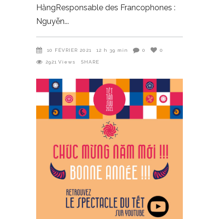
HằngResponsable des Francophones :
Nguyễn
10 FÉVRIER 2021
12 h 39 min
0
0
2921
Views
SHARE