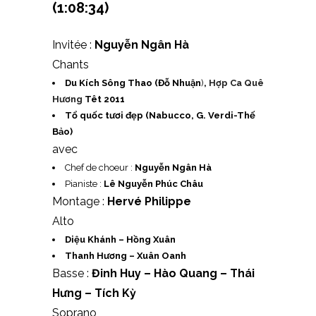
(1:08:34)
Invitée :
Nguyễn Ngân Hà
Chants
Du Kích Sông Thao (Đỗ Nhuận
)
,
Hợp Ca Quê
Hương
Têt 2011
Tổ quốc tươi đẹp (Nabucco, G. Verdi-Thế
Bảo)
avec
Chef de choeur :
Nguyễn Ngân Hà
Pianiste :
Lê Nguyễn Phúc Châu
Montage :
Hervé Philippe
Alto
Diệu Khánh – Hồng Xuân
Thanh Hương – Xuân Oanh
Basse :
Đinh Huy – Hào Quang – Thái
Hưng – Tích Kỳ
Soprano