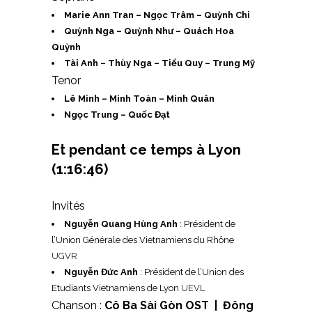
Marie Ann Tran – Ngọc Trâm – Quỳnh Chi
Quỳnh Nga – Quỳnh Như – Quách Hoa
Quỳnh
Tài Anh – Thùy Nga – Tiểu Quy – Trung Mỹ
Tenor
Lê Minh – Minh Toàn – Minh Quân
Ngọc Trung – Quốc Đạt
Et pendant ce temps à Lyon
(1:16:46)
Invités
Nguyễn Quang Hùng Anh
: Président de
l’Union Générale des Vietnamiens du Rhône
UGVR
Nguyễn Đức Anh
: Président de l’Union des
Etudiants Vietnamiens de Lyon
UEVL
Chanson :
Cô Ba Sài Gòn OST | Đông