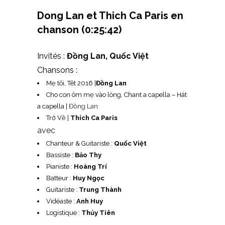
Dong Lan et Thich Ca Paris en
chanson
(0:25:42)
Invités :
Đồng Lan, Quốc Việt
Chansons :
Mẹ tôi, Têt 2016 |
Đồng Lan
Cho con ôm mẹ vào lòng, Chant a capella – Hát
a capella
|
Đồng Lan
Trở Về |
Thích Ca Paris
avec
Chanteur & Guitariste :
Quốc Việt
Bassiste :
Bảo Thy
Pianiste :
Hoàng Trí
Batteur :
Huy Ngọc
Guitariste :
Trung Thành
Vidéaste :
Anh Huy
Logistique :
Thủy Tiên