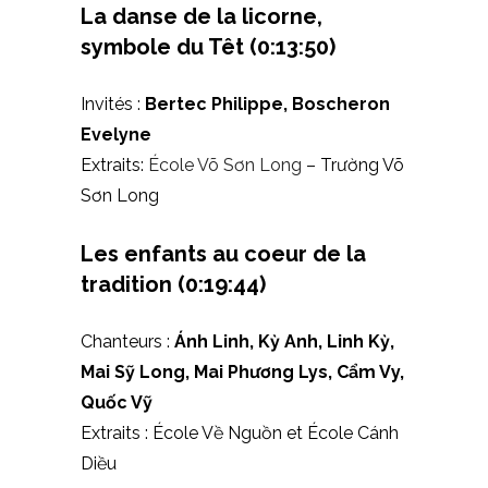
La danse de la licorne,
symbole du Têt
(0:13:50)
Invités :
Bertec Philippe, Boscheron
Evelyne
Extraits:
École Võ Sơn Long
– Trường Võ
Sơn Long
Les enfants au coeur de la
tradition
(0:19:44)
Chanteurs :
Ánh Linh, Kỳ Anh, Linh Kỳ,
Mai Sỹ Long, Mai Phương Lys, Cẩm Vy,
Quốc Vỹ
Extraits : École Về Nguồn et École Cánh
Diều