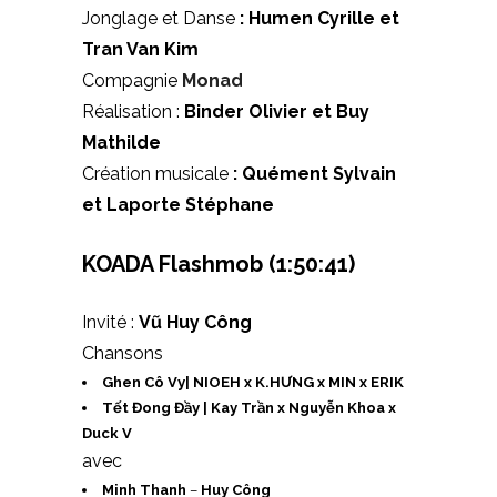
Jonglage et Danse
: Humen Cyrille et
Tran Van Kim
Compagnie
Monad
Réalisation :
Binder Olivier et Buy
Mathilde
Création musicale
: Quément Sylvain
et Laporte Stéphane
KOADA Flashmob
(1:50:41)
Invité :
Vũ Huy Công
Chansons
Ghen Cô Vy| NIOEH x K.HƯNG x MIN x ERIK
Tết Đong Đầy | Kay Trần x Nguyễn Khoa x
Duck V
avec
Minh Thanh
–
Huy Công