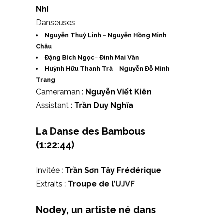
Nhi
Danseuses
Nguyễn Thuỳ Linh
–
Nguyễn Hồng Minh
Châu
Đặng Bích Ngọc
–
Đinh Mai Vân
Huỳnh Hữu Thanh Trà
–
Nguyễn Đỗ Minh
Trang
Cameraman :
Nguyễn Viết Kiên
Assistant :
Trần Duy Nghĩa
La Danse des Bambous
(1:22:44)
Invitée :
Trần Sơn Tây Frédérique
Extraits :
Troupe de l’
UJVF
Nodey, un artiste né dans