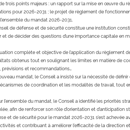
u de trois points majeurs : un rapport sur la mise en œuvre d
ations pour 2026-2031 ; le projet de règlement de fonctionne
r l’ensemble du mandat 2026-2031.
il de défense et de sécurité constitue une institution constitu
r et de décider des questions d’une importance capitale en ma
luation complète et objective de l’application du règlement
ltats obtenus tout en soulignant les limites en matière de c
s, prévisions et recommandations…
veau mandat, le Conseil a insisté sur la nécessité de définir c
canismes de coordination et les modalités de travail, tout en
 l’ensemble du mandat, le Conseil a identifié les priorités str
ée, afin de renforcer son rôle d’orientation et d’anticipation s
nse et de sécurité pour le mandat 2026-2031 s’est achevée 
tivités et contribuant à améliorer l’efficacité de la direction 