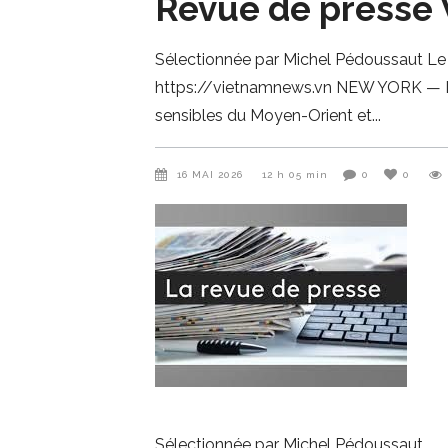
Revue de presse 
Sélectionnée par Michel Pédoussaut Le
https://vietnamnews.vn NEW YORK — Le 
sensibles du Moyen-Orient et
16 MAI 2026
12 h 05 min
0
0
Sélectionnée par Michel Pédoussaut