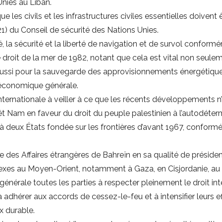
Unies au Liban.
 les civils et les infrastructures civiles essentielles doivent
) du Conseil de sécurité des Nations Unies.
eté, la sécurité et la liberté de navigation et de survol conformé
 droit de la mer de 1982, notant que cela est vital non seulem
ussi pour la sauvegarde des approvisionnements énergétiques
 économique générale.
ernationale à veiller à ce que les récents développements n’é
iêt Nam en faveur du droit du peuple palestinien à l’autodéterm
n à deux États fondée sur les frontières d’avant 1967, conformé
re des Affaires étrangères de Bahreïn en sa qualité de présiden
es au Moyen-Orient, notamment à Gaza, en Cisjordanie, au s
nérale toutes les parties à respecter pleinement le droit int
 à adhérer aux accords de cessez-le-feu et à intensifier leurs
ix durable.