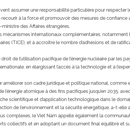
ivent assumer une responsabilité particulière pour respecter
ecourir à la force et promouvoir des mesures de confiance ai
-ministre des Affaires étrangères.
es mécanismes internationaux complémentaires, notamment l’e
ires (TICE), et à accroître le nombre d’adhésions et de ratificat
droit de l’utilisation pacifique de l’énergie nucléaire par les
rnationale, en élargissant l’accès à la technologie et à l’expe
r améliorer son cadre juridique et politique national, comme 
e l’énergie atomique à des fins pacifiques jusqu’en 2035, avec 
erche scientifique et d’application technologique dans le domai
otection de l’environnement et la sécurité énergétique, a-t-elle 
lus complexes, le Viet Nam appelle également la communauté 
orts collectifs et en adoptant un document final équilibré et s