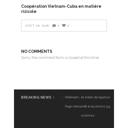
Coopération Vietnam-Cuba en matière
rizicole
AOÛT 06, 2026
0
0
NO COMMENTS
Sorry, the comment form is closed at this time.
BREAKING NEWS
UGVF à Saigon : Glamping
Vietnam, premier test