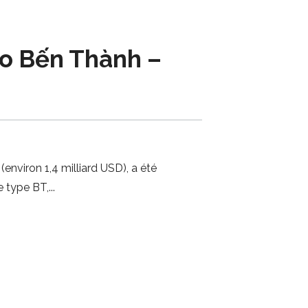
ro Bến Thành –
nviron 1,4 milliard USD), a été
e type BT,