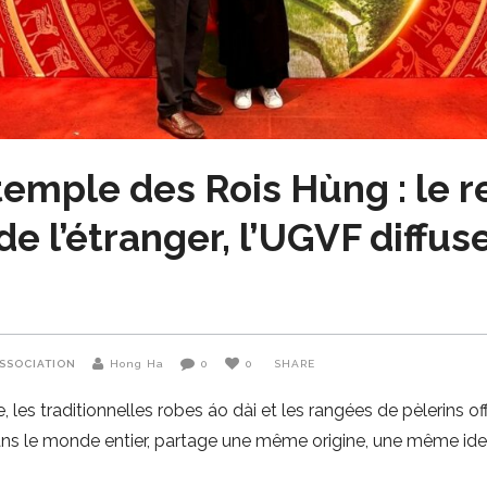
emple des Rois Hùng : le r
 l’étranger, l’UGVF diffuse
SSOCIATION
Hong Ha
0
0
SHARE
les traditionnelles robes áo dài et les rangées de pèlerins o
s le monde entier, partage une même origine, une même iden