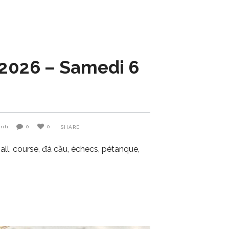
 2026 – Samedi 6
Anh
0
0
SHARE
all, course, đá cầu, échecs, pétanque,