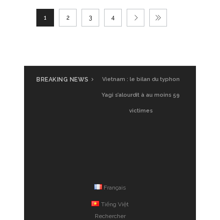
1
2
3
4
BREAKING NEWS
UGVF à Saigon : Glamping
Vietnam, premier test
Français
Tiếng Việt
Rechercher