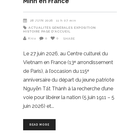
Minh en France
28 JUIN 2026
11 h 07 min
ACTUALITÉS GÉNÉRALES
EXPOSITION
HISTOIRE
PAGE D'ACCUEIL
Kicu
0
0
SHARE
Le 27 juin 2026, au Centre culturel du
Vietnam en France (13ᵉ arrondissement
de Paris), à l’occasion du 115ᵉ
anniversaire du départ du jeune patriote
Nguyễn Tất Thành à la recherche d’une
voie pour libérer la nation (5 juin 1911 – 5
juin 2026) et
READ MORE