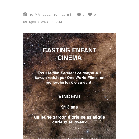
10 MAI 2022
15 h 10 min
0
0
1960
Views
SHARE