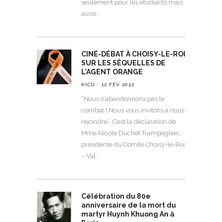
seulement pour les étudiants mais
aussi
CINÉ-DÉBAT À CHOISY-LE-ROI
SUR LES SÉQUELLES DE
L’AGENT ORANGE
KICU
12 FÉV 2022
“Nous n’abandonnons pas le
combat ! Nous vous invitons à nous
rejoindre”. C’est la déclaration de
Mme Nicole Duchet Trampoglieri,
présidente du Comité Choisy-le-Roi
– Val
Célébration du 80e
anniversaire de la mort du
martyr Huynh Khuong An à