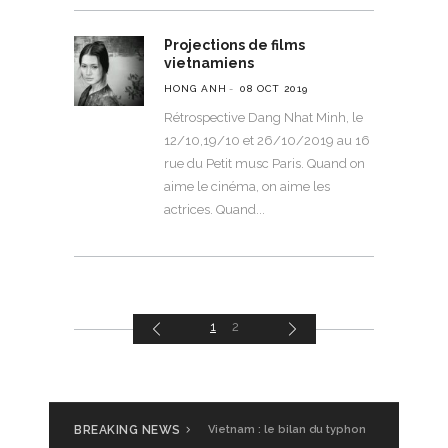
Projections de films
vietnamiens
HONG ANH
08 OCT 2019
Rétrospective Dang Nhat Minh, le
12/10,19/10 et 26/10/2019 au 16
rue du Petit musc Paris. Quand on
aime le cinéma, on aime les
actrices. Quand
1
2
BREAKING NEWS
Vietnam : le bilan du typhon