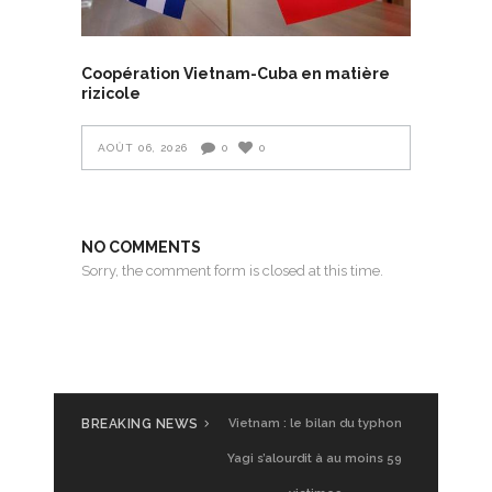
Coopération Vietnam-Cuba en matière
rizicole
AOÛT 06, 2026
0
0
NO COMMENTS
Sorry, the comment form is closed at this time.
BREAKING NEWS
Vietnam : le bilan du typhon
Yagi s’alourdit à au moins 59