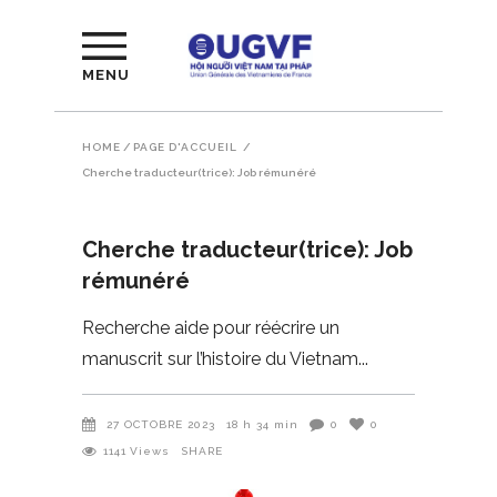
MENU
HOME
/
PAGE D'ACCUEIL
/
Cherche traducteur(trice): Job rémunéré
Cherche traducteur(trice): Job
rémunéré
Recherche aide pour réécrire un
manuscrit sur l’histoire du Vietnam
27 OCTOBRE 2023
18 h 34 min
0
0
1141
Views
SHARE