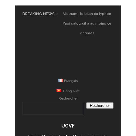
BREAKING NEWS
UGVF à Saigon : Glamping
Vietnam : le bilan du typhon
Vietnam, premier test
Yagi s’alourdit à au moins 59
victimes
Français
Tiếng Việt
Rechercher
Rechercher
UGVF