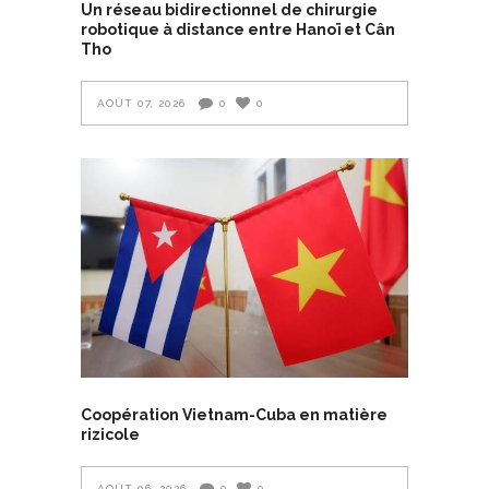
Un réseau bidirectionnel de chirurgie
robotique à distance entre Hanoï et Cân
Tho
AOÛT 07, 2026
0
0
Coopération Vietnam-Cuba en matière
rizicole
AOÛT 06, 2026
0
0