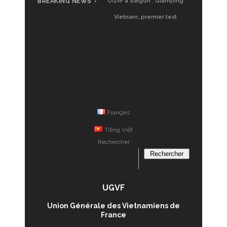
BREAKING NEWS
UGVF à Saigon : Glamping
Vietnam, premier test
Français
Tiếng Việt
Rechercher
Rechercher
UGVF
Union Générale des Vietnamiens de
France