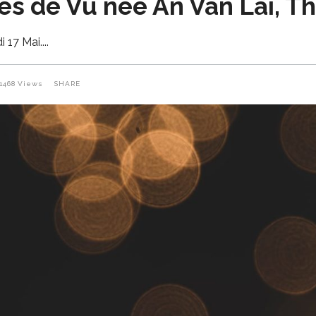
ès de Vu née An Van Lai, Th
 17 Mai.
1468
Views
SHARE