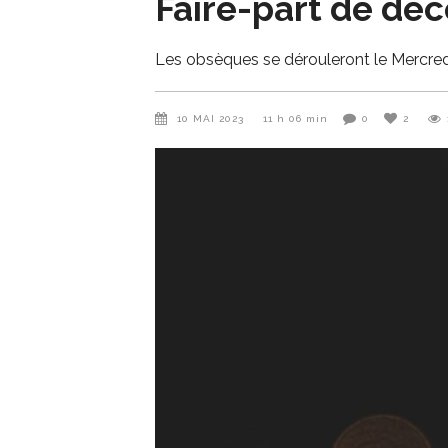
Faire-part de déc
Les obsèques se dérouleront le Mercredi
10 MAI 2023
11 h 06 min
0
2