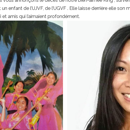
us vous annonçons le décès de notre bien-aimée King , surve
un enfant de l’UJVF, de l’UGVF . Elle laisse derrière elle son m
i et amis qui l’aimaient profondément.