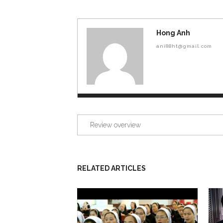
Hong Anh
ani88ht@gmail.com
Review overview
RELATED ARTICLES