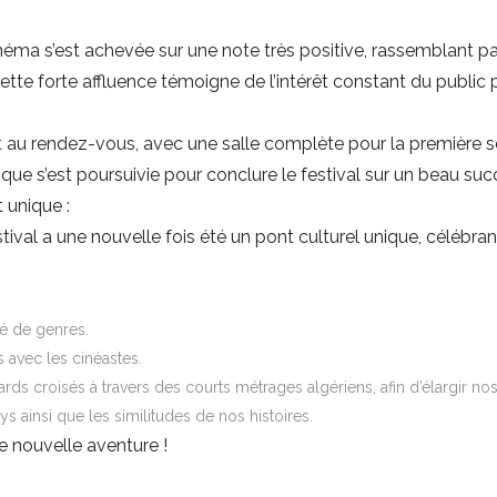
Cinéma s’est achevée sur une note très positive, rassemblant 
te forte affluence témoigne de l’intérêt constant du public p
ait au rendez-vous, avec une salle complète pour la première
ue s’est poursuivie pour conclure le festival sur un beau succ
 unique :
ival a une nouvelle fois été un pont culturel unique, célébrant 
té de genres.
 avec les cinéastes.
rds croisés à travers des courts métrages algériens, afin d’élargir n
s ainsi que les similitudes de nos histoires.
 nouvelle aventure !