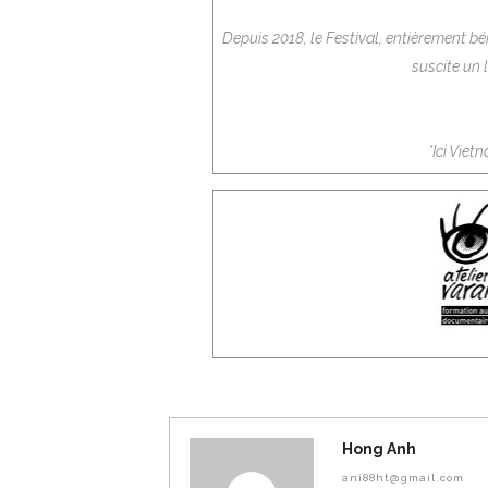
Depuis 2018, le Festival, entièrement bé
suscite un 
*Ici Viet
Hong Anh
ani88ht@gmail.com