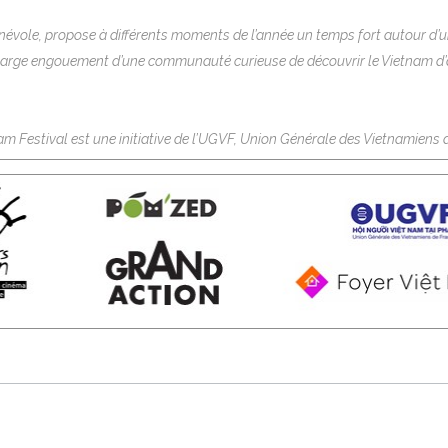
névole, propose à différents moments de l’année un temps fort autour d’un
large engouement d’une communauté curieuse de découvrir le Vietnam d’
nam Festival est une initiative de l’UGVF, Union Générale des Vietnamiens