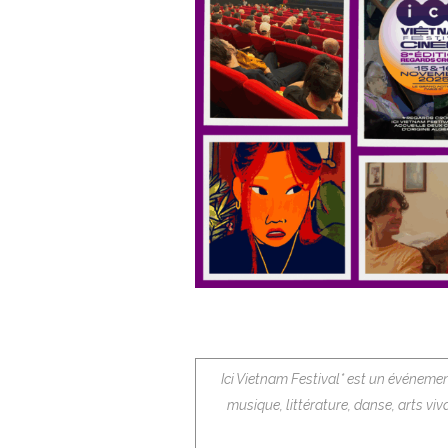
Ici Vietnam Festival* est un événeme
musique, littérature, danse, arts vi