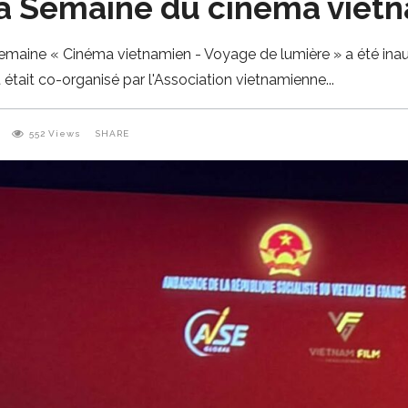
la Semaine du cinéma viet
 semaine « Cinéma vietnamien - Voyage de lumière » a été in
était co-organisé par l'Association vietnamienne
552
Views
SHARE