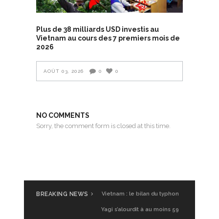
Plus de 38 milliards USD investis au
Vietnam au cours des 7 premiers mois de
2026
AOÛT 03, 2026
0
0
NO COMMENTS
Sorry, the comment form is closed at this time.
BREAKING NEWS
Vietnam : le bilan du typhon
Yagi s’alourdit à au moins 59