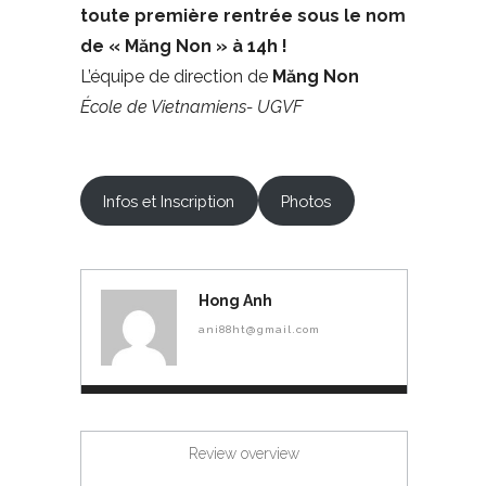
toute première rentrée sous le nom
de « Măng Non »
à 14
h !
L’équipe de direction de
Măng Non
École de Vietnamiens- UGVF
Infos et Inscription
Photos
Hong Anh
ani88ht@gmail.com
Review overview