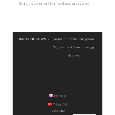
Sorry, the comment form is closed at this time.
BREAKING NEWS
UGVF à Saigon : Glamping
Vietnam, premier test
Français
Tiếng Việt
Rechercher