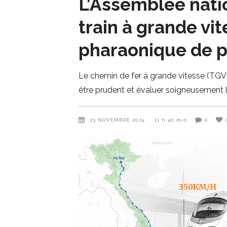
L’Assemblée natio
train à grande vi
pharaonique de pl
Le chemin de fer à grande vitesse (TGV)
être prudent et évaluer soigneusement l
23 NOVEMBRE 2024
11 h 40 min
0