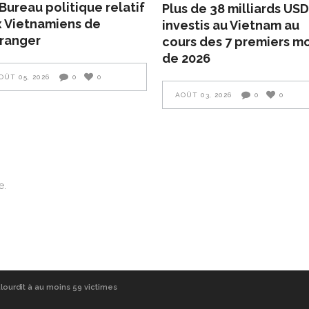
Bureau politique relatif
Plus de 38 milliards USD
 Vietnamiens de
investis au Vietnam au
tranger
cours des 7 premiers mo
de 2026
OÛT 05, 2026
0
0
AOÛT 03, 2026
0
0
e.
alourdit à au moins 59 victimes