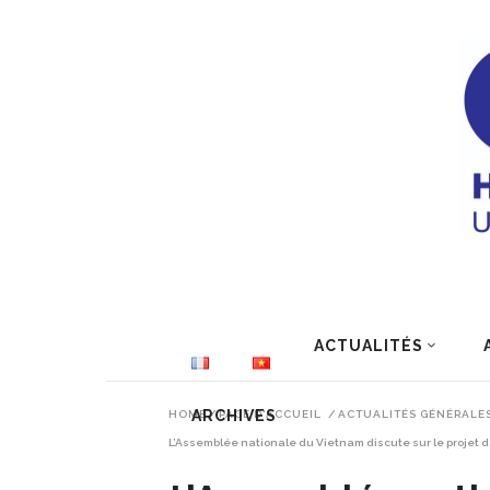
ACTUALITÉS
ARCHIVES
HOME
/
PAGE D'ACCUEIL
/
ACTUALITÉS GÉNÉRALE
L’Assemblée nationale du Vietnam discute sur le projet d