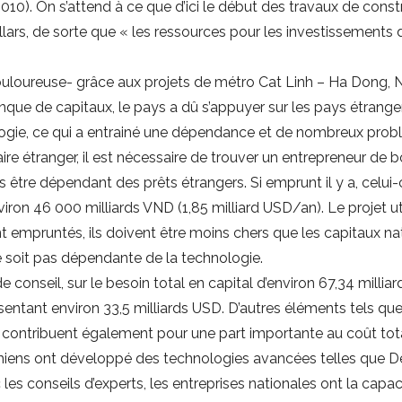
010). On s’attend à ce que d’ici le début des travaux de constr
llars, de sorte que « les ressources pour les investissements 
uloureuse- grâce aux projets de métro Cat Linh – Ha Dong, 
nque de capitaux, le pays a dû s’appuyer sur les pays étrangers
logie, ce qui a entrainé une dépendance et de nombreux prob
aire étranger, il est nécessaire de trouver un entrepreneur de b
s être dépendant des prêts étrangers. Si emprunt il y a, celui
nviron 46 000 milliards VND (1,85 milliard USD/an). Le projet u
nt empruntés, ils doivent être moins chers que les capitaux n
e soit pas dépendante de la technologie.
conseil, sur le besoin total en capital d’environ 67,34 millia
résentant environ 33,5 milliards USD. D’autres éléments tels qu
es contribuent également pour une part importante au coût tota
amiens ont développé des technologies avancées telles que 
es conseils d’experts, les entreprises nationales ont la capaci