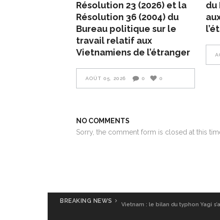
Résolution 23 (2026) et la
du 
Résolution 36 (2004) du
aux
Bureau politique sur le
l’é
travail relatif aux
Vietnamiens de l’étranger
A
AOÛT 05, 2026
0
0
NO COMMENTS
Sorry, the comment form is closed at this tim
BREAKING NEWS
Vietnam : le bilan du typhon Yagi s’