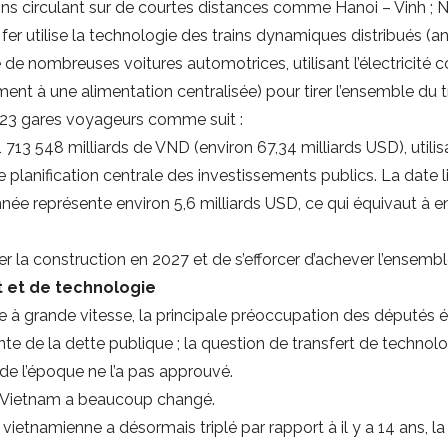
ains circulant sur de courtes distances comme Hanoi – Vinh ; N
r utilise la technologie des trains dynamiques distribués (angl
 de nombreuses voitures automotrices, utilisant l’électricité
nt à une alimentation centralisée) pour tirer l’ensemble du tr
3 gares voyageurs comme suit :
1 713 548 milliards de VND (environ 67,34 milliards USD), utilis
e planification centrale des investissements publics. La date 
ée représente environ 5,6 milliards USD, ce qui équivaut à e
 construction en 2027 et de s’efforcer d’achever l’ensemble 
 et de technologie
re à grande vitesse, la principale préoccupation des députés éta
crainte de la dette publique ; la question de transfert de tech
de l’époque ne l’a pas approuvé.
u Vietnam a beaucoup changé.
 vietnamienne a désormais triplé par rapport à il y a 14 ans, l