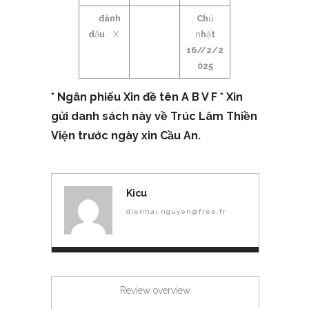
đánh
Ch
ủ
d
ấ
u
X
n
h
ậ
t
1
6//2/2
025
* Ngân phi
ế
u Xin đ
ề
tên A B V F * Xin
g
ử
i danh sá
ch n
ày v
ề
Trúc Lâ
m Thi
ề
n
Vi
ệ
n trư
ớ
c ngày xin C
ầ
u An.
Kicu
dienhai.nguyen@free.fr
Review overview