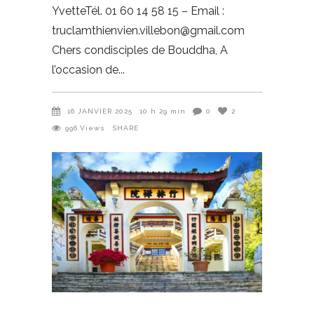
YvetteTél. 01 60 14 58 15 – Email :
truclamthienvien.villebon@gmail.com
Chers condisciples de Bouddha, A
l’occasion de
16 JANVIER 2025
10 h 29 min
0
2
996
Views
SHARE