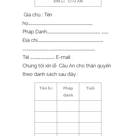
XIN L
Ễ
C
Ầ
U AN
Gia chủ : Tên
họ……………………………………………………………………………….
Pháp Danh………………………………………………………………… ……….
Địa chỉ…………………………………………………………………………………
………………………………..……………………………………………………….
Tél …………….……………… E-mail
Chúng tôi xin lễ Cầu An cho thân quyến
theo danh sách sau đây :
Tên h
ọ
Pháp
Tu
ổ
i
danh