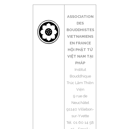
ASSOCIATION
DES
BOUDDHISTES
VIETNAMIENS
EN FRANCE
HỘI PHẬT TỬ
VIỆT NAM TẠI
PHÁP
Institut
Bouddhique
Trúc Lâm Thiền
Viện
9 rue de
Neuchâtel
91140 Villebon-
sur-Yvette
Tél. 01 60 14 58