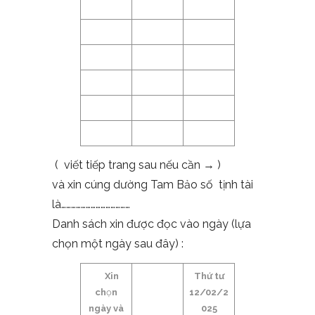
( viết tiếp trang sau nếu cần → )
và xin cúng dường Tam Bảo số tịnh tài
là……………………………………
Danh sách xin được đọc vào ngày (lựa
chọn một ngày sau đây) :
Xin
Thứ tư
ch
ọ
n
12/02/2
ngày và
025